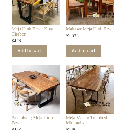
Meja Utuh Besar Kota
Makasar Meja Utuh Besar
Cirebon
$
2.535
$
476
Add to cart
Add to cart
Palembang Meja Utuh
Meja Makan Trembesi
Besar
Minimalis
$
423
$
548