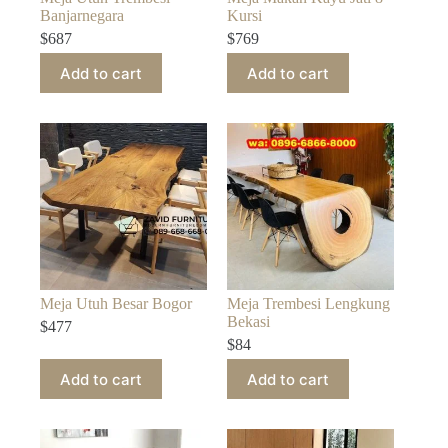
Banjarnegara
Kursi
$
687
$
769
Add to cart
Add to cart
Meja Utuh Besar Bogor
Meja Trembesi Lengkung
Bekasi
$
477
$
84
Add to cart
Add to cart