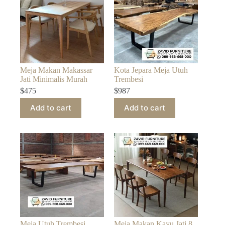
Meja Makan Makassar
Kota Jepara Meja Utuh
Jati Minimalis Murah
Trembesi
$
475
$
987
Add to cart
Add to cart
Meja Utuh Trembesi
Meja Makan Kayu Jati 8