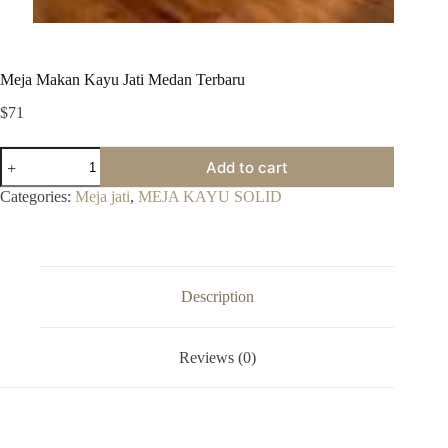
Meja Makan Kayu Jati Medan Terbaru
$
71
Meja
Add to cart
Makan
Kayu
Categories:
Meja jati
,
MEJA KAYU SOLID
Jati
Medan
Terbaru
quantity
Description
Reviews (0)