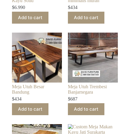
Kayu Solid
minimalis murah
$
6.990
$
434
Add to cart
Add to cart
Meja Utuh Besar
Meja Utuh Trembesi
Bandung
Banjarnegara
$
434
$
687
Add to cart
Add to cart