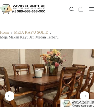
Skip
to
content
Shopping
cart
Home
/
MEJA KAYU SOLID
/
Meja Makan Kayu Jati Medan Terbaru