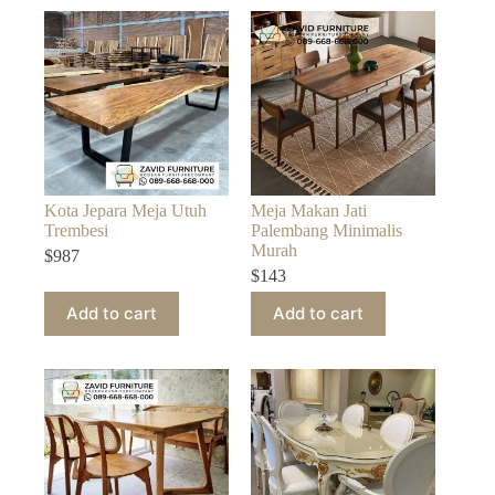
Kota Jepara Meja Utuh
Meja Makan Jati
Trembesi
Palembang Minimalis
Murah
$
987
$
143
Add to cart
Add to cart