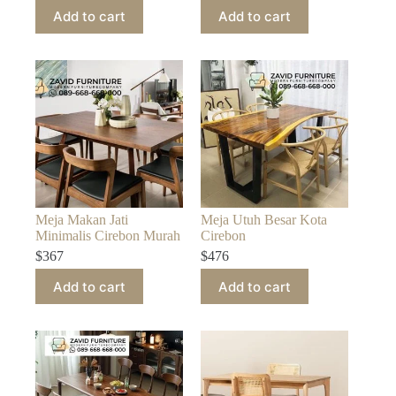
Add to cart
Add to cart
Meja Makan Jati
Meja Utuh Besar Kota
Minimalis Cirebon Murah
Cirebon
$
367
$
476
Add to cart
Add to cart