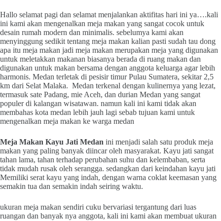
Hallo selamat pagi dan selamat menjalankan aktifitas hari ini ya….kali
ini kami akan mengenalkan meja makan yang sangat cocok untuk
desain rumah modern dan minimalis. sebelumya kami akan
menyinggung sedikit tentang meja makan kalian pasti sudah tau dong
apa itu meja makan jadi meja makan merupakan meja yang digunakan
untuk meletakkan makanan biasanya berada di ruang makan dan
digunakan untuk makan bersama dengan anggota keluarga agar lebih
harmonis. Medan terletak di pesisir timur Pulau Sumatera, sekitar 2,5
km dari Selat Malaka. Medan terkenal dengan kulinernya yang lezat,
termasuk sate Padang, mie Aceh, dan durian Medan yang sangat
populer di kalangan wisatawan. namun kali ini kami tidak akan
membahas kota medan lebih jauh lagi sebab tujuan kami untuk
mengenalkan meja makan ke warga medan
Meja Makan Kayu Jati Medan
ini menjadi salah satu produk meja
makan yang paling banyak diincar oleh masyarakat. Kayu jati sangat
tahan lama, tahan terhadap perubahan suhu dan kelembaban, serta
tidak mudah rusak oleh serangga. sedangkan dari keindahan kayu jati
Memiliki serat kayu yang indah, dengan warna coklat keemasan yang
semakin tua dan semakin indah seiring waktu.
ukuran meja makan sendiri cuku bervariasi tergantung dari luas
ruangan dan banyak nya anggota, kali ini kami akan membuat ukuran