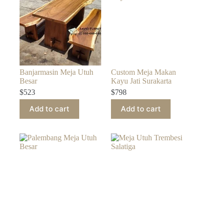
Banjarmasin Meja Utuh
Custom Meja Makan
Besar
Kayu Jati Surakarta
$
523
$
798
Add to cart
Add to cart