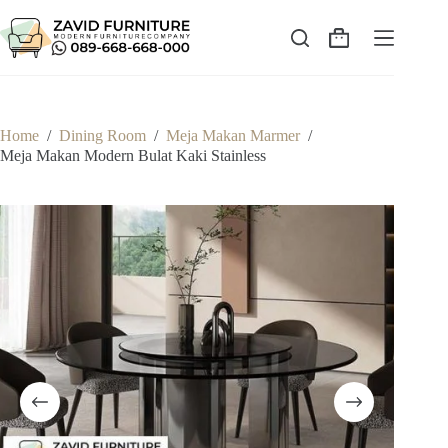
Skip
to
content
Shopping
cart
Home
/
Dining Room
/
Meja Makan Marmer
/
Meja Makan Modern Bulat Kaki Stainless