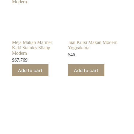
Meja Makan Marmer
Jual Kursi Makan Modern
Kaki Stainles Silang
Yogyakarta
Modern
$
46
$
67.769
Add to cart
Add to cart