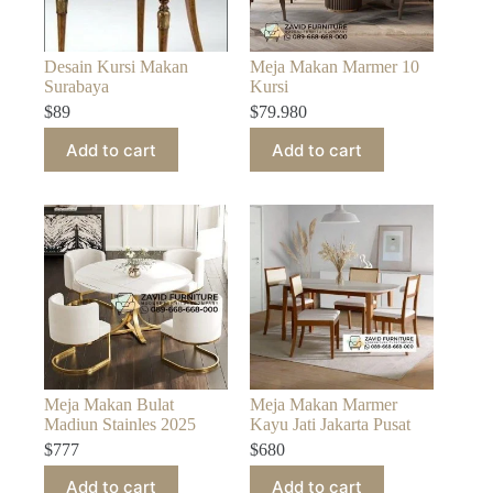
Desain Kursi Makan
Meja Makan Marmer 10
Surabaya
Kursi
$
89
$
79.980
Add to cart
Add to cart
Meja Makan Bulat
Meja Makan Marmer
Madiun Stainles 2025
Kayu Jati Jakarta Pusat
$
777
$
680
Add to cart
Add to cart