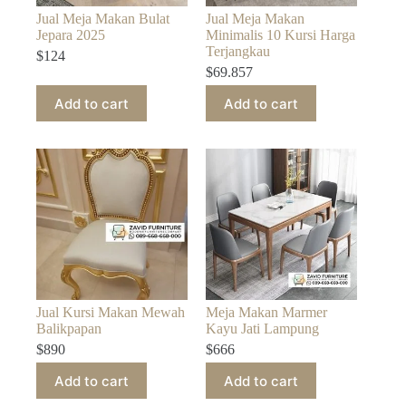
Jual Meja Makan Bulat
Jual Meja Makan
Jepara 2025
Minimalis 10 Kursi Harga
Terjangkau
$
124
$
69.857
Add to cart
Add to cart
Jual Kursi Makan Mewah
Meja Makan Marmer
Balikpapan
Kayu Jati Lampung
$
890
$
666
Add to cart
Add to cart