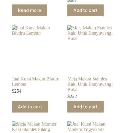
$
687
Read more
Add to cart
Jual Kursi Makan Bludru
Meja Makan Stainles
Lembut
Kaki Unik Banyuwangi
Bulat
$
254
$
222
Add to cart
Add to cart