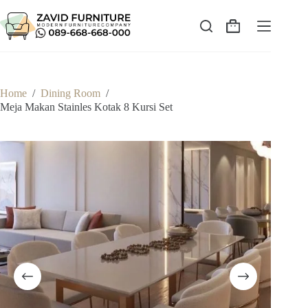
Skip
to
content
Shopping
cart
Home
/
Dining Room
/
Meja Makan Stainles Kotak 8 Kursi Set