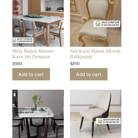
Meja Makan Marmer
Jual Kursi Makan Mewah
Kayu Jati Denpasar
Balikpapan
$
980
$
890
Add to cart
Add to cart