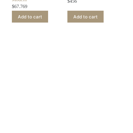
$
456
$
67.769
Add to cart
Add to cart