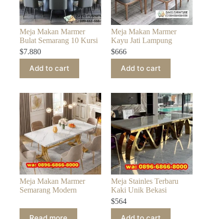
Meja Makan Marmer
Meja Makan Marmer
Bulat Semarang 10 Kursi
Kayu Jati Lampung
$
7.880
$
666
Add to cart
Add to cart
Meja Makan Marmer
Meja Stainles Terbaru
Semarang Modern
Kaki Unik Bekasi
$
564
Read more
Add to cart