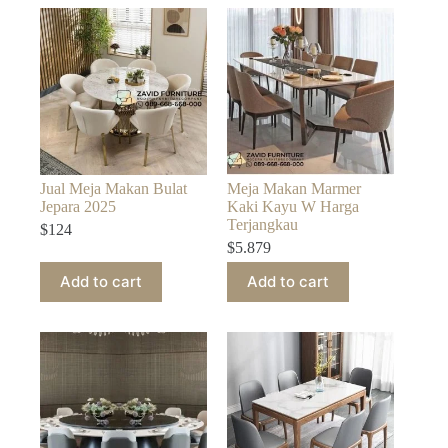
Jual Meja Makan Bulat
Meja Makan Marmer
Jepara 2025
Kaki Kayu W Harga
Terjangkau
$
124
$
5.879
Add to cart
Add to cart