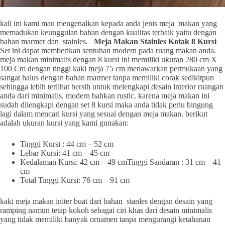
kali ini kami mau mengenalkan kepada anda jenis meja makan yang
memadukan keunggulan bahan dengan kualitas terbaik yaitu dengan
bahan marmer dan stainles.
Meja Makan Stainles Kotak 8 Kursi
Set ini dapat memberikan sentuhan modern pada ruang makan anda.
meja makan minimalis dengan 8 kursi ini memiliki ukuran 280 cm X
100 Cm dengan tinggi kaki meja 75 cm menawarkan permukaan yang
sangat halus dengan bahan marmer tanpa memiliki corak sedikitpun
sehingga lebih terlihat bersih untuk melengkapi desain interior ruangan
anda dari minimalis, modern bahkan rustic. karena meja makan ini
sudah dilengkapi dengan set 8 kursi maka anda tidak perlu bingung
lagi dalam mencari kursi yang sesuai dengan meja makan. berikut
adalah ukuran kursi yang kami gunakan:
Tinggi Kursi : 44 cm – 52 cm
Lebar Kursi: 41 cm – 45 cm
Kedalaman Kursi: 42 cm – 49 cmTinggi Sandaran : 31 cm – 41
cm
Total Tinggi Kursi: 76 cm – 91 cm
kaki meja makan initer buat dari bahan stanles dengan desain yang
ramping namun tetap kokoh sebagai ciri khas dari desain minimalis
yang tidak memiliki banyak ornamen tanpa mengurangi ketahanan