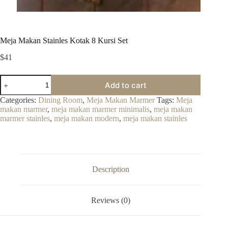
Meja Makan Stainles Kotak 8 Kursi Set
$
41
Meja
Add to cart
Makan
Stainles
Categories:
Dining Room
,
Meja Makan Marmer
Tags:
Meja
Kotak
makan marmer
,
meja makan marmer minimalis
,
meja makan
8
marmer stainles
,
meja makan modern
,
meja makan stainles
Kursi
Set
quantity
Description
Reviews (0)