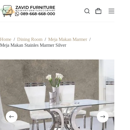
Skip
to
content
Shopping
cart
Home
/
Dining Room
/
Meja Makan Marmer
/
Meja Makan Stainles Marmer Silver