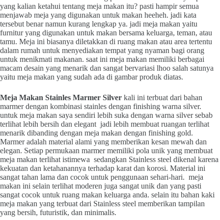
yang kalian ketahui tentang meja makan itu? pasti hampir semua
menjawab meja yang digunakan untuk makan heeheh. jadi kata
tersebut benar namun kurang lengkap ya. jadi meja makan yaitu
furnitur yang digunakan untuk makan bersama keluarga, teman, atau
tamu. Meja ini biasanya diletakkan di ruang makan atau area tertentu
dalam rumah untuk menyediakan tempat yang nyaman bagi orang
untuk menikmati makanan. saat ini meja makan memiliki berbagai
macam desain yang menarik dan sangat bervariasi lhoo salah satunya
yaitu meja makan yang sudah ada di gambar produk diatas.
Meja Makan Stainles Marmer Silver
kali ini terbuat dari bahan
marmer dengan kombinasi stainles dengan finishing warna silver.
untuk meja makan saya sendiri lebih suka dengan warna silver sebab
terlihat lebih bersih dan elegant jadi lebih membuat ruangan terlihat
menarik dibanding dengan meja makan dengan finishing gold.
Marmer adalah material alami yang memberikan kesan mewah dan
elegan. Setiap permukaan marmer memiliki pola unik yang membuat
meja makan terlihat istimewa sedangkan Stainless steel dikenal karena
kekuatan dan ketahanannya terhadap karat dan korosi. Material ini
sangat tahan lama dan cocok untuk penggunaan sehari-hari. meja
makan ini selain terlihat moderen juga sangat unik dan yang pasti
sangat cocok untuk ruang makan keluarga anda. selain itu bahan kaki
meja makan yang terbuat dari Stainless steel memberikan tampilan
yang bersih, futuristik, dan minimalis.