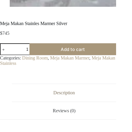
Meja Makan Stainles Marmer Silver
$
745
Meja
Add to cart
Makan
Stainles
Categories:
Dining Room
,
Meja Makan Marmer
,
Meja Makan
Marmer
Stainless
Silver
quantity
Description
Reviews (0)