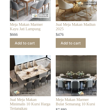
Meja Makan Marmer
Jual Meja Makan Madiun
Kayu Jati Lampung
2025
$
666
$
476
Add to cart
Add to cart
Jual Meja Makan
Meja Makan Marmer
Minimalis 10 Kursi Harga
Bulat Semarang 10 Kursi
Terjangkau
$
7.880