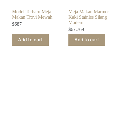
Model Terbaru Meja
Meja Makan Marmer
Makan Trovi Mewah
Kaki Stainles Silang
Modern
$
687
$
67.769
Add to cart
Add to cart