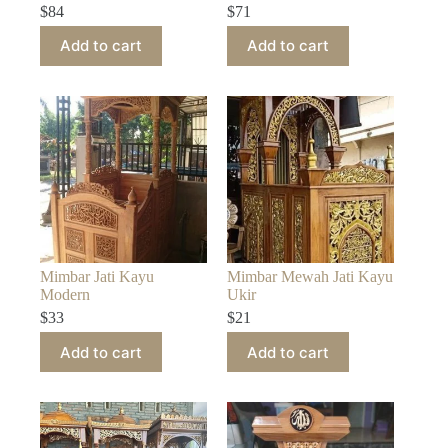
$
84
$
71
Add to cart
Add to cart
Mimbar Jati Kayu
Mimbar Mewah Jati Kayu
Modern
Ukir
$
33
$
21
Add to cart
Add to cart