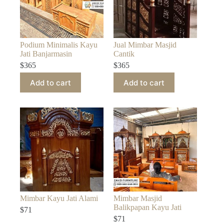
Podium Minimalis Kayu
Jual Mimbar Masjid
Jati Banjarmasin
Cantik
$
365
$
365
Add to cart
Add to cart
Mimbar Kayu Jati Alami
Mimbar Masjid
Balikpapan Kayu Jati
$
71
$
71