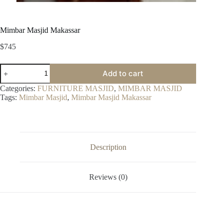
Mimbar Masjid Makassar
$
745
Mimbar
Add to cart
Masjid
Makassar
Categories:
FURNITURE MASJID
,
MIMBAR MASJID
quantity
Tags:
Mimbar Masjid
,
Mimbar Masjid Makassar
Description
Reviews (0)