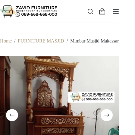
Skip
to
content
Shopping
cart
Home
/
FURNITURE MASJID
/
Mimbar Masjid Makassar