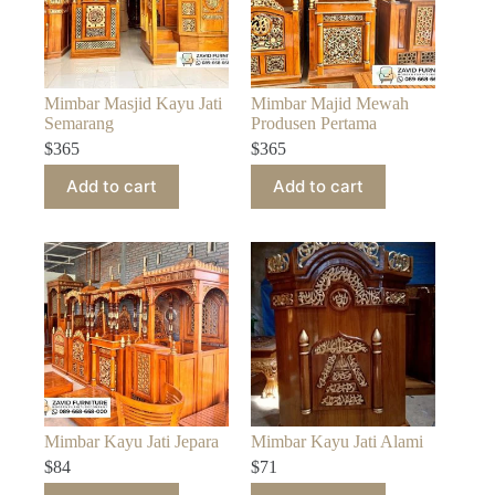
Mimbar Masjid Kayu Jati
Mimbar Majid Mewah
Semarang
Produsen Pertama
$
365
$
365
Add to cart
Add to cart
Mimbar Kayu Jati Jepara
Mimbar Kayu Jati Alami
$
84
$
71