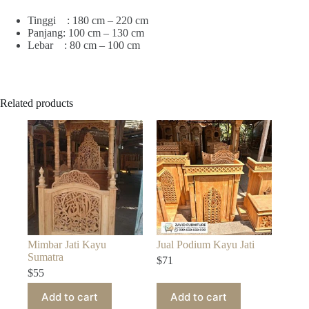
Tinggi : 180 cm – 220 cm
Panjang: 100 cm – 130 cm
Lebar : 80 cm – 100 cm
Related products
Mimbar Jati Kayu
Jual Podium Kayu Jati
Sumatra
$
71
$
55
Add to cart
Add to cart