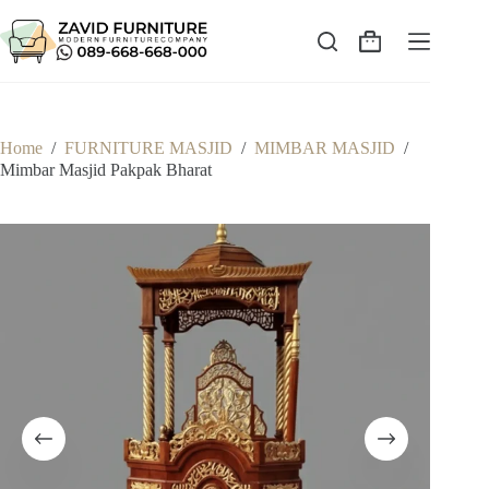
Skip
to
content
Shopping
cart
Home
/
FURNITURE MASJID
/
MIMBAR MASJID
/
Mimbar Masjid Pakpak Bharat