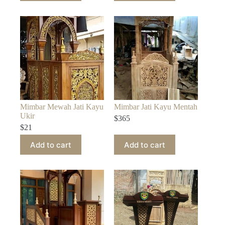
Mimbar Mewah Jati Kayu
Mimbar Jati Kayu Mentah
Ukir
$
365
$
21
Add to cart
Add to cart