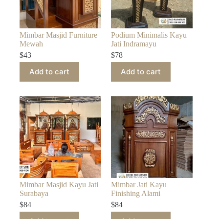
Mimbar Masjid Furniture
Podium Minimalis Kayu
Mewah
Jati Indramayu
$
43
$
78
Add to cart
Add to cart
Mimbar Masjid Kayu Jati
Mimbar Jati Kayu
Surabaya
Finishing Alami
$
84
$
84