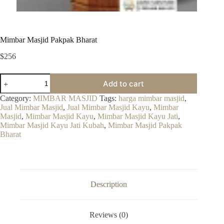
Mimbar Masjid Pakpak Bharat
$
256
Mimbar
Add to cart
Masjid
Pakpak
Category:
MIMBAR MASJID
Tags:
harga mimbar masjid
,
Bharat
Jual Mimbar Masjid
,
Jual Mimbar Masjid Kayu
,
Mimbar
quantity
Masjid
,
Mimbar Masjid Kayu
,
Mimbar Masjid Kayu Jati
,
Mimbar Masjid Kayu Jati Kubah
,
Mimbar Masjid Pakpak
Bharat
Description
Reviews (0)