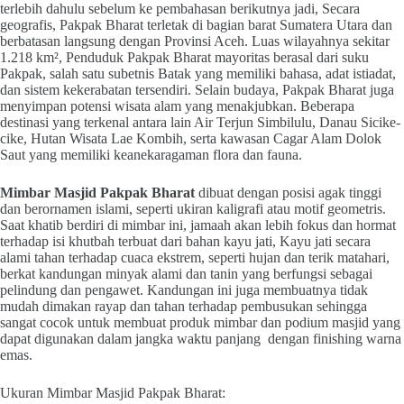
terlebih dahulu sebelum ke pembahasan berikutnya jadi, Secara
geografis, Pakpak Bharat terletak di bagian barat Sumatera Utara dan
berbatasan langsung dengan Provinsi Aceh. Luas wilayahnya sekitar
1.218 km², Penduduk Pakpak Bharat mayoritas berasal dari suku
Pakpak, salah satu subetnis Batak yang memiliki bahasa, adat istiadat,
dan sistem kekerabatan tersendiri. Selain budaya, Pakpak Bharat juga
menyimpan potensi wisata alam yang menakjubkan. Beberapa
destinasi yang terkenal antara lain Air Terjun Simbilulu, Danau Sicike-
cike, Hutan Wisata Lae Kombih, serta kawasan Cagar Alam Dolok
Saut yang memiliki keanekaragaman flora dan fauna.
Mimbar Masjid Pakpak Bharat
dibuat dengan posisi agak tinggi
dan berornamen islami, seperti ukiran kaligrafi atau motif geometris.
Saat khatib berdiri di mimbar ini, jamaah akan lebih fokus dan hormat
terhadap isi khutbah terbuat dari bahan kayu jati, Kayu jati secara
alami tahan terhadap cuaca ekstrem, seperti hujan dan terik matahari,
berkat kandungan minyak alami dan tanin yang berfungsi sebagai
pelindung dan pengawet. Kandungan ini juga membuatnya tidak
mudah dimakan rayap dan tahan terhadap pembusukan sehingga
sangat cocok untuk membuat produk mimbar dan podium masjid yang
dapat digunakan dalam jangka waktu panjang dengan finishing warna
emas.
Ukuran Mimbar Masjid Pakpak Bharat: