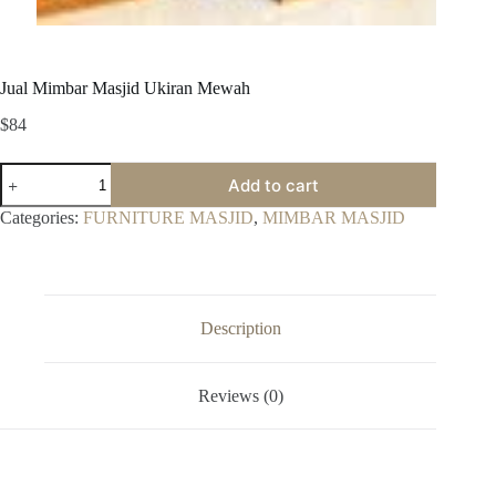
Jual Mimbar Masjid Ukiran Mewah
$
84
Jual
Add to cart
Mimbar
Masjid
Categories:
FURNITURE MASJID
,
MIMBAR MASJID
Ukiran
Mewah
quantity
Description
Reviews (0)