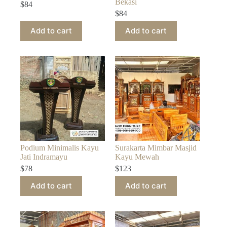
Bekasi
$
84
$
84
Add to cart
Add to cart
Podium Minimalis Kayu
Surakarta Mimbar Masjid
Jati Indramayu
Kayu Mewah
$
78
$
123
Add to cart
Add to cart