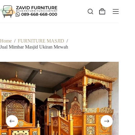
Skip
to
content
Shopping
cart
Home
/
FURNITURE MASJID
/
Jual Mimbar Masjid Ukiran Mewah