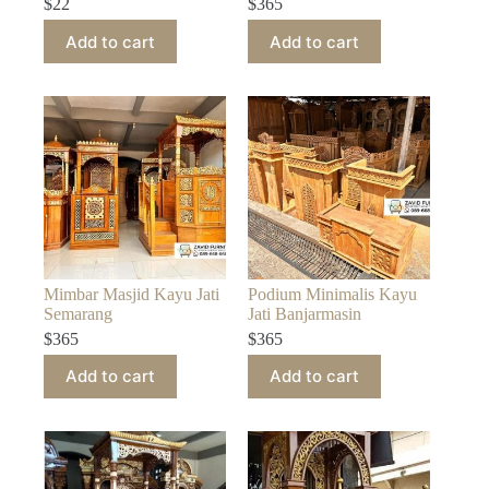
$
22
$
365
Add to cart
Add to cart
Mimbar Masjid Kayu Jati
Podium Minimalis Kayu
Semarang
Jati Banjarmasin
$
365
$
365
Add to cart
Add to cart