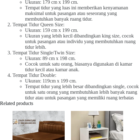
Ukuran: 179 cm x 199 cm.
Tempat tidur yang luas ini memberikan kenyamanan
maksimal untuk pasangan atau seseorang yang
membutuhkan banyak ruang tidur.
Tempat Tidur Queen Size:
Ukuran: 159 cm x 199 cm.
Ukuran yang lebih kecil dibandingkan king size, cocok
untuk pasangan atau individu yang membutuhkan ruang
tidur lebih.
Tempat Tidur Single/Twin Size:
Ukuran: 89 cm x 198 cm.
Cocok untuk satu orang, biasanya digunakan di kamar
tidur kecil atau kamar anak.
Tempat Tidur Double:
Ukuran: 119cm x 199 cm.
Tempat tidur yang lebih besar dibandingkan single, cocok
untuk satu orang yang membutuhkan lebih banyak ruang
tidur atau untuk pasangan yang memiliki ruang terbatas
Related products