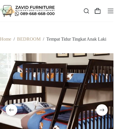
Skip
to
content
Shopping
cart
Home
/
BEDROOM
/
Tempat Tidur Tingkat Anak Laki