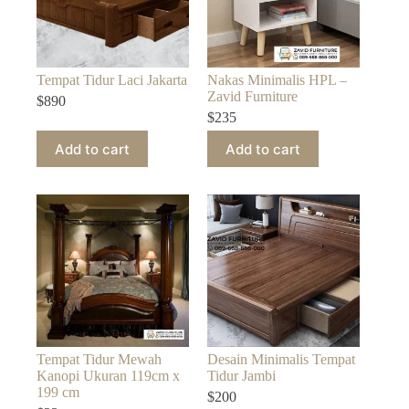
Tempat Tidur Laci Jakarta
Nakas Minimalis HPL –
Zavid Furniture
$
890
$
235
Add to cart
Add to cart
Tempat Tidur Mewah
Desain Minimalis Tempat
Kanopi Ukuran 119cm x
Tidur Jambi
199 cm
$
200