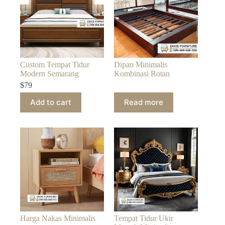
Custom Tempat Tidur
Dipan Minimalis
Modern Semarang
Kombinasi Rotan
$
79
Add to cart
Read more
Harga Nakas Minimalis
Tempat Tidur Ukir