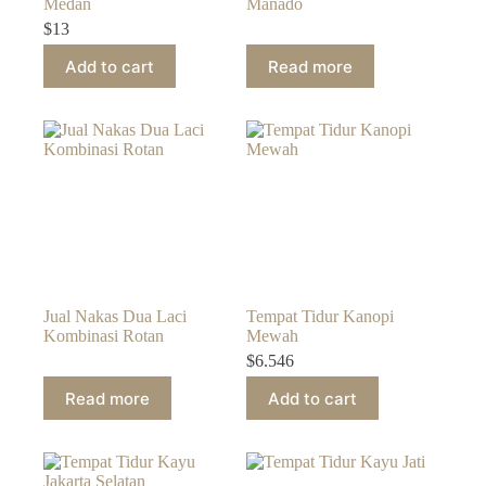
Medan
Manado
$
13
Add to cart
Read more
Jual Nakas Dua Laci
Tempat Tidur Kanopi
Kombinasi Rotan
Mewah
$
6.546
Read more
Add to cart