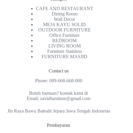
CAFE AND RESTAURANT
Dining Room
Wall Decor
MEJA KAYU SOLID
OUTDOOR FURNITURE
Office Furniture
BEDROOM
LIVING ROOM
Furniture Stainless
FURNITURE MASJID
Contact us
Phone:
089-668-668-000
Butuh bantuan? kontak kami di
Email:
zavidfurniture@gmail.com
Jln Raya Bawu Batealit Jepara Jawa Tengah Indonesia
Pembayaran