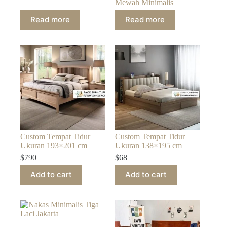
Mewah Minimalis
Read more
Read more
Custom Tempat Tidur
Custom Tempat Tidur
Ukuran 193×201 cm
Ukuran 138×195 cm
$
790
$
68
Add to cart
Add to cart