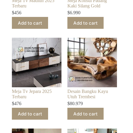
Meja Tv Madiun 2025
Meja Konsul Padang
Terbaru
Kaki Silang Gold
$
456
$
6.990
Add to cart
Add to cart
Meja Tv Jepara 2025
Desain Bangku Kayu
Terbaru
Utuh Trembesi
$
476
$
80.979
Add to cart
Add to cart