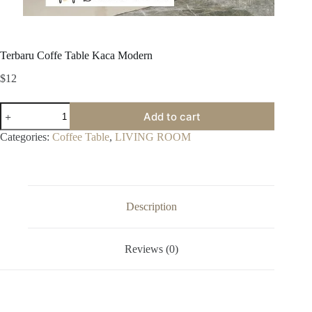
Terbaru Coffe Table Kaca Modern
$
12
Terbaru
Add to cart
Coffe
Table
Categories:
Coffee Table
,
LIVING ROOM
Kaca
Modern
quantity
Description
Reviews (0)