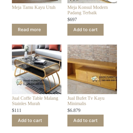
Meja Tamu Kayu Utuh
Meja Konsul Modern
Padang Terbaik
$
697
Read more
Add to cart
Jual Coffe Table Malang
Jual Bufet Tv Kayu
Stainles Murah
Minimalis
$
111
$
6.879
Add to cart
Add to cart