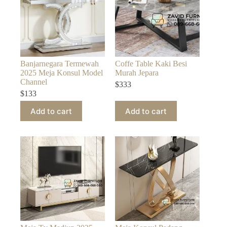
Banjarnegara Termewah
Coffe Table Kaki Besi
2025 Meja Konsul Model
Murah Jepara
Channel
$
333
$
133
Add to cart
Add to cart