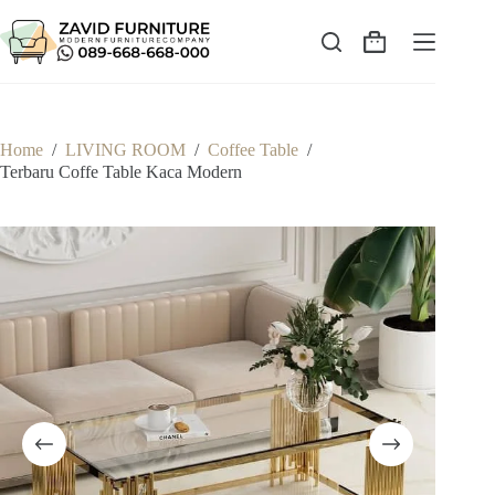
Skip
to
content
Shopping
cart
Home
/
LIVING ROOM
/
Coffee Table
/
Terbaru Coffe Table Kaca Modern