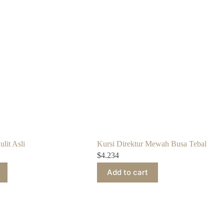
lit Asli
Kursi Direktur Mewah Busa Tebal
$
4.234
Add to cart