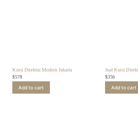
Kursi Direktur Modern Jakarta
Jual Kursi Direk
$
578
$
356
Add to cart
Add to cart