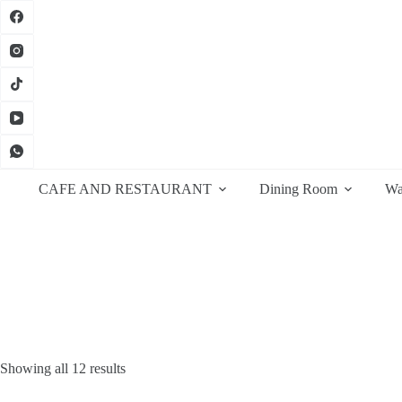
Skip
to
content
CAFE AND RESTAURANT
Dining Room
Wa
Sorted
Showing all 12 results
by
latest