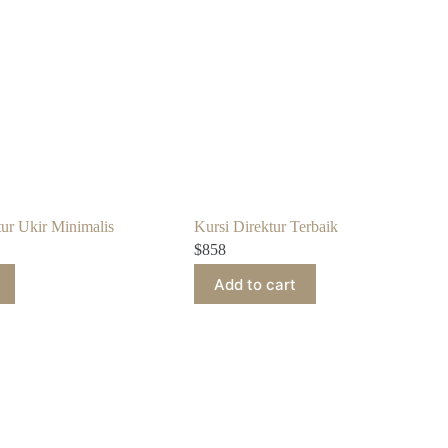
tur Ukir Minimalis
Kursi Direktur Terbaik
$
858
Add to cart