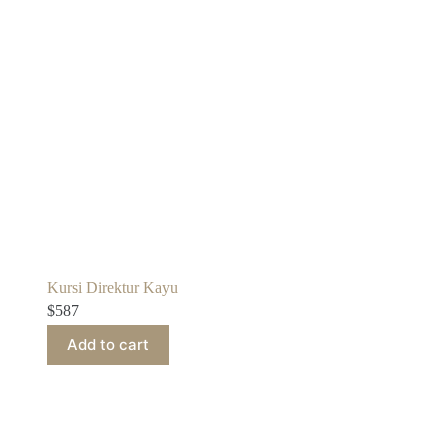
Kursi Direktur Kayu
$
587
Add to cart