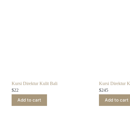
Kursi Direktur Kulit Bali
Kursi Direktur Ku
$
22
$
245
Add to cart
Add to cart