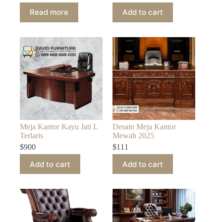
Read more
Add to cart
Meja Kantor Kayu Jati L
Desain Meja Kantor
Terlaris
Mewah 2025
$
900
$
111
Add to cart
Add to cart