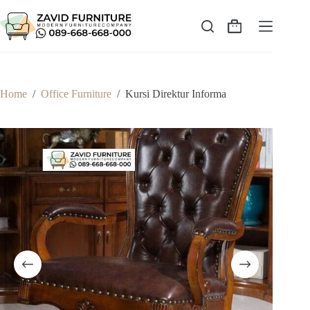
Skip
to
content
Shopping
cart
Home
/
Office Furniture
/
Kursi Direktur Informa