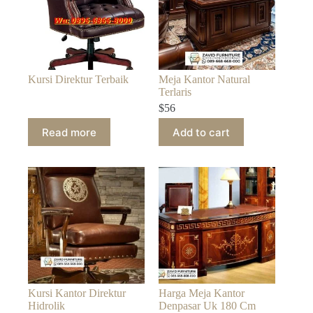
Kursi Direktur Terbaik
Meja Kantor Natural
Terlaris
$
56
Read more
Add to cart
Kursi Kantor Direktur
Harga Meja Kantor
Hidrolik
Denpasar Uk 180 Cm