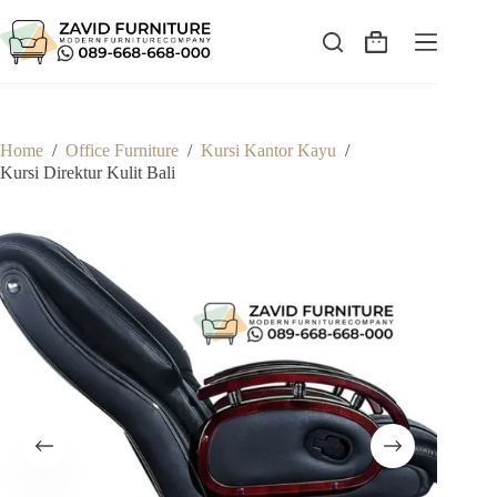
Skip
to
content
Shopping
cart
Home
/
Office Furniture
/
Kursi Kantor Kayu
/
Kursi Direktur Kulit Bali