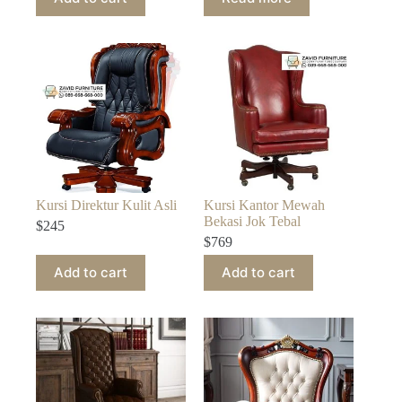
Kursi Direktur Kulit Asli
Kursi Kantor Mewah
Bekasi Jok Tebal
$
245
$
769
Add to cart
Add to cart