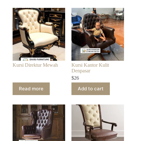
Kursi Direktur Mewah
Kursi Kantor Kulit
Denpasar
$
26
Read more
Add to cart