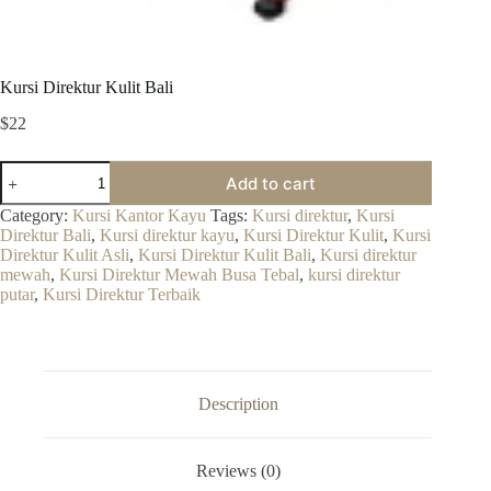
Kursi Direktur Kulit Bali
$
22
Kursi
Add to cart
Direktur
Kulit
Category:
Kursi Kantor Kayu
Tags:
Kursi direktur
,
Kursi
Bali
Direktur Bali
,
Kursi direktur kayu
,
Kursi Direktur Kulit
,
Kursi
quantity
Direktur Kulit Asli
,
Kursi Direktur Kulit Bali
,
Kursi direktur
mewah
,
Kursi Direktur Mewah Busa Tebal
,
kursi direktur
putar
,
Kursi Direktur Terbaik
Description
Reviews (0)