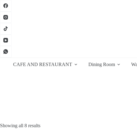
Skip
to
content
CAFE AND RESTAURANT
Dining Room
Wa
Sorted
Showing all 8 results
by
latest