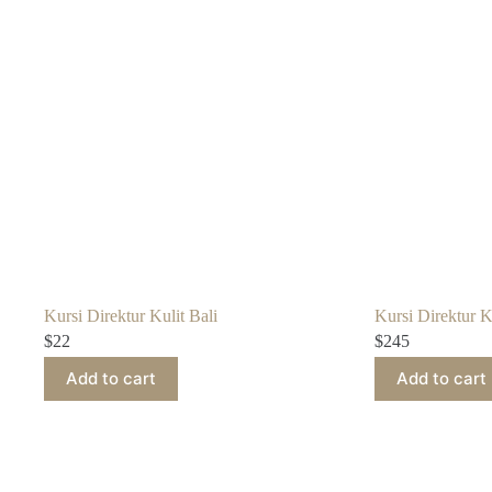
Kursi Direktur Kulit Bali
Kursi Direktur Ku
$
22
$
245
Add to cart
Add to cart