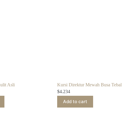
lit Asli
Kursi Direktur Mewah Busa Tebal
$
4.234
Add to cart