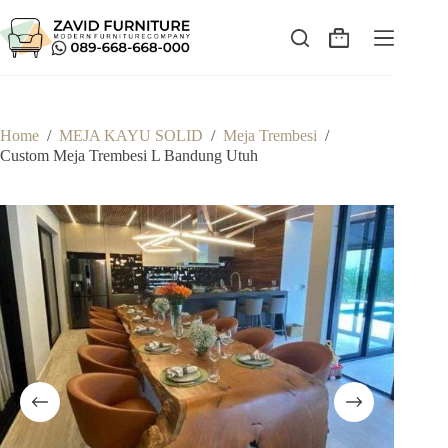
Skip
to
content
Shopping
cart
Home
/
MEJA KAYU SOLID
/
Meja Trembesi
/
Custom Meja Trembesi L Bandung Utuh