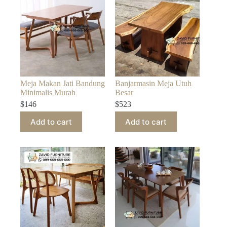
Meja Makan Jati Bandung
Banjarmasin Meja Utuh
Minimalis Murah
Besar
$
146
$
523
Add to cart
Add to cart