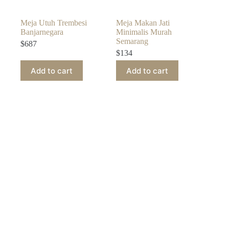
Meja Utuh Trembesi
Meja Makan Jati
Banjarnegara
Minimalis Murah
Semarang
$
687
$
134
Add to cart
Add to cart