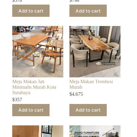
$
578
$
798
Add to cart
Add to cart
Meja Makan Jati
Meja Makan Trembesi
Minimalis Murah Kota
Murah
Surabaya
$
4.675
$
357
Add to cart
Add to cart