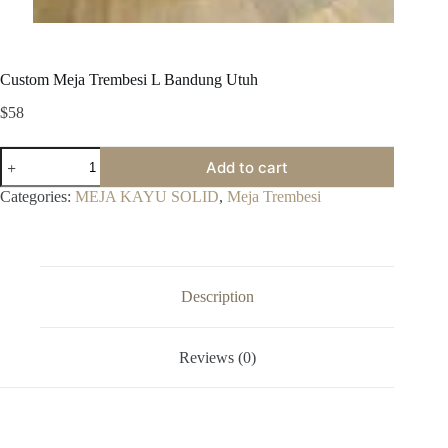
Custom Meja Trembesi L Bandung Utuh
$
58
Custom
Add to cart
Meja
Trembesi
Categories:
MEJA KAYU SOLID
,
Meja Trembesi
L
Bandung
Utuh
quantity
Description
Reviews (0)