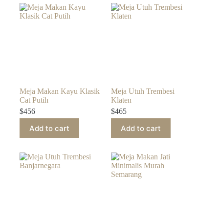
Meja Makan Kayu Klasik
Meja Utuh Trembesi
Cat Putih
Klaten
$
456
$
465
Add to cart
Add to cart