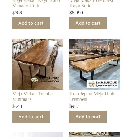
Meja Makan Kayu Solid
Meja Makan Trembesi
Manado Utuh
Kayu Solid
$
786
$
6.990
Add to cart
Add to cart
Meja Makan Trembesi
Kota Jepara Meja Utuh
Minimalis
Trembesi
$
548
$
987
Add to cart
Add to cart