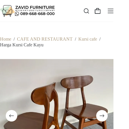
Skip
to
content
Shopping
cart
Home
/
CAFE AND RESTAURANT
/
Kursi cafe
/
Harga Kursi Cafe Kayu