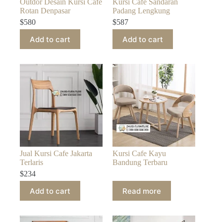
Outdor Desain Kursi Cafe
Kursi Cafe Sandaran
Rotan Denpasar
Padang Lengkung
$
580
$
587
Add to cart
Add to cart
Jual Kursi Cafe Jakarta
Kursi Cafe Kayu
Terlaris
Bandung Terbaru
$
234
Add to cart
Read more