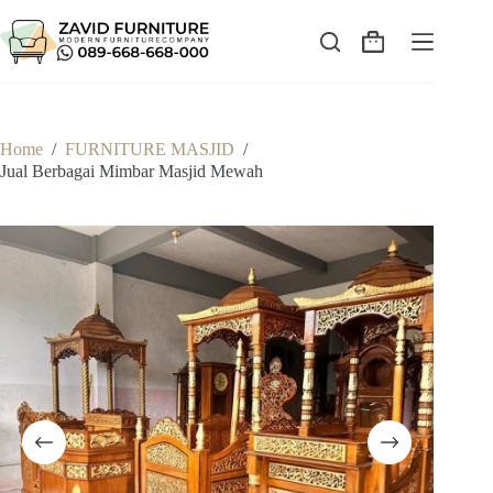
Skip
to
content
Shopping
cart
Home
/
FURNITURE MASJID
/
Jual Berbagai Mimbar Masjid Mewah