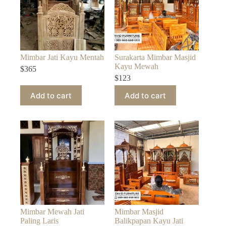
Mimbar Jati Kayu Mentah
Surakarta Mimbar Masjid
Kayu Mewah
$
365
$
123
Add to cart
Add to cart
Mimbar Mewah Jati
Mimbar Masjid
Paling Laris
Balikpapan Kayu Jati