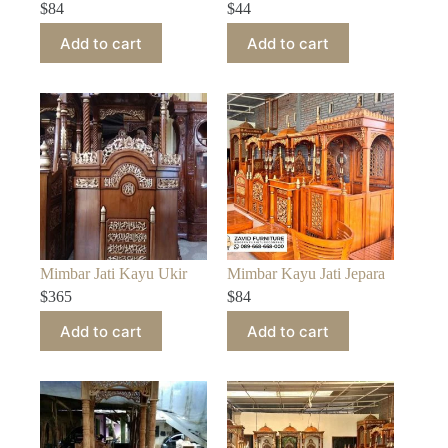
$
84
$
44
Add to cart
Add to cart
Mimbar Jati Kayu Ukir
Mimbar Kayu Jati Jepara
$
365
$
84
Add to cart
Add to cart