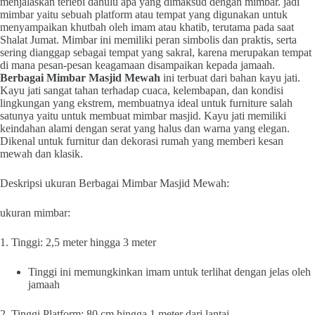
menjalaskan terlebi dahulu apa yang dimaksud dengan mimbar. jadi
mimbar yaitu sebuah platform atau tempat yang digunakan untuk
menyampaikan khutbah oleh imam atau khatib, terutama pada saat
Shalat Jumat. Mimbar ini memiliki peran simbolis dan praktis, serta
sering dianggap sebagai tempat yang sakral, karena merupakan tempat
di mana pesan-pesan keagamaan disampaikan kepada jamaah.
Berbagai Mimbar Masjid Mewah
ini terbuat dari bahan kayu jati.
Kayu jati sangat tahan terhadap cuaca, kelembapan, dan kondisi
lingkungan yang ekstrem, membuatnya ideal untuk furniture salah
satunya yaitu untuk membuat mimbar masjid. Kayu jati memiliki
keindahan alami dengan serat yang halus dan warna yang elegan.
Dikenal untuk furnitur dan dekorasi rumah yang memberi kesan
mewah dan klasik.
Deskripsi ukuran Berbagai Mimbar Masjid Mewah:
ukuran mimbar:
1. Tinggi: 2,5 meter hingga 3 meter
Tinggi ini memungkinkan imam untuk terlihat dengan jelas oleh
jamaah
2. Tinggi Platform: 80 cm hingga 1 meter dari lantai