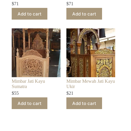
$
71
$
71
Add to cart
Add to cart
Mimbar Jati Kayu
Mimbar Mewah Jati Kayu
Sumatra
Ukir
$
55
$
21
Add to cart
Add to cart