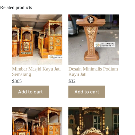
Related products
Mimbar Masjid Kayu Jati
Desain Minimalis Podium
Semarang
Kayu Jati
$
365
$
32
Add to cart
Add to cart