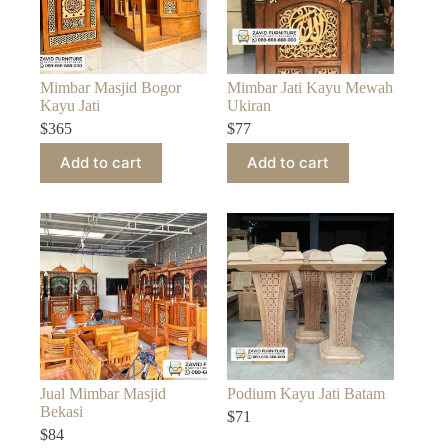
Mimbar Masjid Bogor
Mimbar Jati Kayu Mewah
Kayu Jati
Ukiran
$
365
$
77
Add to cart
Add to cart
Jual Mimbar Masjid
Podium Kayu Jati Batam
Bekasi
$
71
$
84