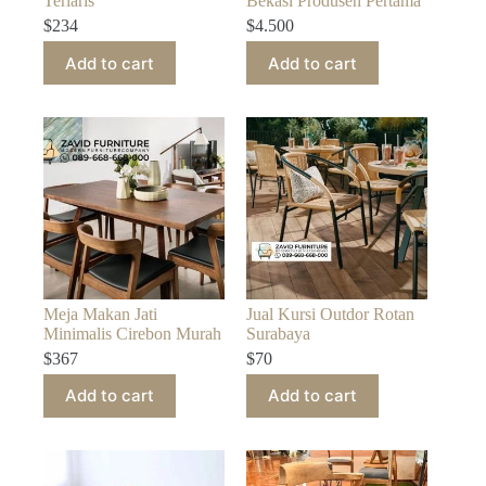
Terlaris
Bekasi Produsen Pertama
$
234
$
4.500
Add to cart
Add to cart
Meja Makan Jati
Jual Kursi Outdor Rotan
Minimalis Cirebon Murah
Surabaya
$
367
$
70
Add to cart
Add to cart