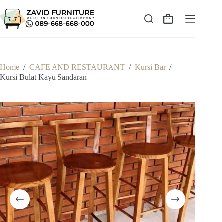
Skip
to
content
Shopping
cart
Home
/
CAFE AND RESTAURANT
/
Kursi Bar
/
Kursi Bulat Kayu Sandaran