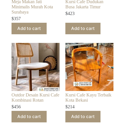
Meja Makan Jati
Kursi Cafe Dudukan
Minimalis Murah Kota
Busa Jakarta Timur
Surabaya
$
423
$
357
Add to cart
Add to cart
Outdor Desain Kursi Cafe
Kursi Cafe Kayu Terbaik
Kombinasi Rotan
Kota Bekasi
$
456
$
214
Add to cart
Add to cart