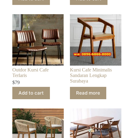
Outdor Kursi Cafe
Kursi Cafe Minimalis
Terlaris
Sandaran Lengkap
Surabaya
$
79
Add to cart
Read more