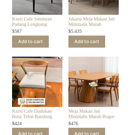
Kursi Cafe Sandaran
Jakarta Meja Makan Jati
Padang Lengkung
Minimalis Murah
$
587
$
5.435
Add to cart
Add to cart
Kursi Cafe Dudukan
Meja Makan Jati
Busa Tebal Bandung
Minimalis Murah Bogor
$
424
$
476
Add to cart
Add to cart