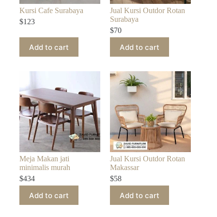
Kursi Cafe Surabaya
Jual Kursi Outdor Rotan
Surabaya
$
123
$
70
Add to cart
Add to cart
Meja Makan jati
Jual Kursi Outdor Rotan
minimalis murah
Makassar
$
434
$
58
Add to cart
Add to cart