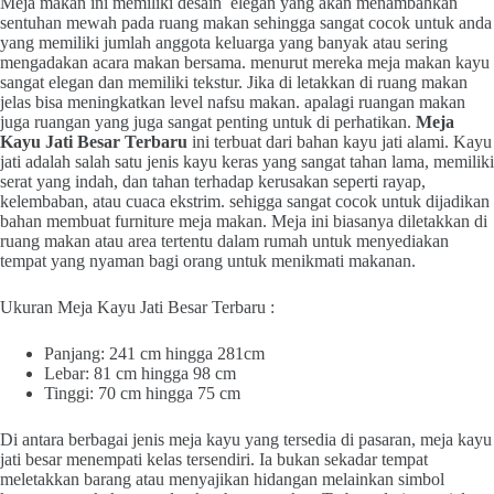
Meja makan ini memiliki desain elegan yang akan menambahkan
sentuhan mewah pada ruang makan sehingga sangat cocok untuk anda
yang memiliki jumlah anggota keluarga yang banyak atau sering
mengadakan acara makan bersama. menurut mereka meja makan kayu
sangat elegan dan memiliki tekstur. Jika di letakkan di ruang makan
jelas bisa meningkatkan level nafsu makan. apalagi ruangan makan
juga ruangan yang juga sangat penting untuk di perhatikan.
Meja
Kayu Jati Besar Terbaru
ini terbuat dari bahan kayu jati alami. Kayu
jati adalah salah satu jenis kayu keras yang sangat tahan lama, memiliki
serat yang indah, dan tahan terhadap kerusakan seperti rayap,
kelembaban, atau cuaca ekstrim. sehigga sangat cocok untuk dijadikan
bahan membuat furniture meja makan. Meja ini biasanya diletakkan di
ruang makan atau area tertentu dalam rumah untuk menyediakan
tempat yang nyaman bagi orang untuk menikmati makanan.
Ukuran Meja Kayu Jati Besar Terbaru :
Panjang: 241 cm hingga 281cm
Lebar: 81 cm hingga 98 cm
Tinggi: 70 cm hingga 75 cm
Di antara berbagai jenis meja kayu yang tersedia di pasaran, meja kayu
jati besar menempati kelas tersendiri. Ia bukan sekadar tempat
meletakkan barang atau menyajikan hidangan melainkan simbol