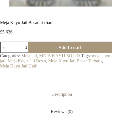
Meja Kayu Jati Besar Terbaru
$
5.636
Meja
Add to cart
Kayu
Jati
Categories:
Meja jati
,
MEJA KAYU SOLID
Tags:
meja kayu
Besar
jati
,
Meja Kayu Jati Besar
,
Meja Kayu Jati Besar Terbaru
,
Terbaru
Meja Kayu Jati Utuh
quantity
Description
Reviews (0)