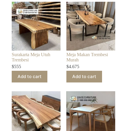
Surakarta Meja Utuh
Meja Makan Trembesi
Trembesi
Murah
$
555
$
4.675
Add to cart
Add to cart