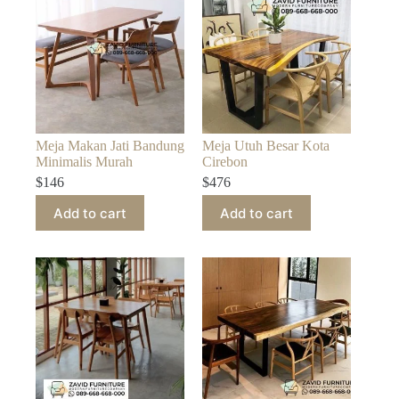
Meja Makan Jati Bandung
Meja Utuh Besar Kota
Minimalis Murah
Cirebon
$
146
$
476
Add to cart
Add to cart