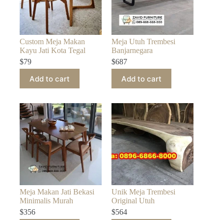
Custom Meja Makan
Meja Utuh Trembesi
Kayu Jati Kota Tegal
Banjarnegara
$
79
$
687
Add to cart
Add to cart
Meja Makan Jati Bekasi
Unik Meja Trembesi
Minimalis Murah
Original Utuh
$
356
$
564