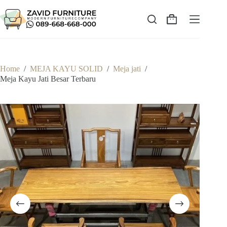
Skip
to
content
Shopping
cart
Home
/
MEJA KAYU SOLID
/
Meja jati
/
Meja Kayu Jati Besar Terbaru