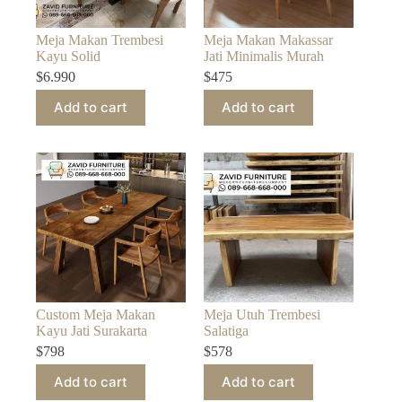
Meja Makan Trembesi
Meja Makan Makassar
Kayu Solid
Jati Minimalis Murah
$
6.990
$
475
Add to cart
Add to cart
Custom Meja Makan
Meja Utuh Trembesi
Kayu Jati Surakarta
Salatiga
$
798
$
578
Add to cart
Add to cart