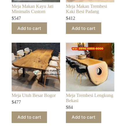
Meja Makan Kayu Jati
Meja Makan Trembesi
Minimalis Custom
Kaki Besi Padang
$
547
$
412
Add to cart
Add to cart
Meja Utuh Besar Bogor
Meja Trembesi Lengkung
Bekasi
$
477
$
84
Add to cart
Add to cart