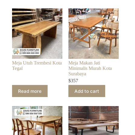
Meja Utuh Trembesi Kota
Meja Makan Jati
Tegal
Minimalis Murah Kota
Surabaya
$
357
Read more
Add to cart