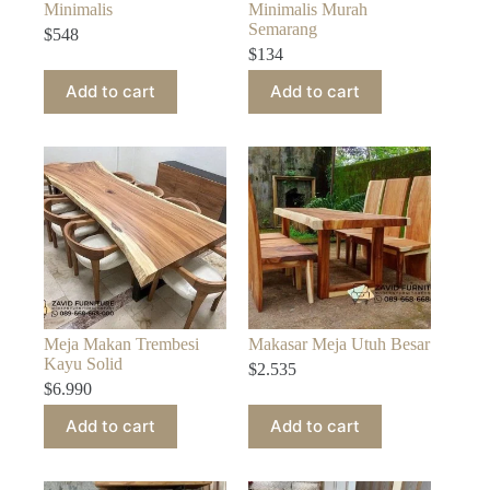
Minimalis
Minimalis Murah
Semarang
$
548
$
134
Add to cart
Add to cart
Meja Makan Trembesi
Makasar Meja Utuh Besar
Kayu Solid
$
2.535
$
6.990
Add to cart
Add to cart