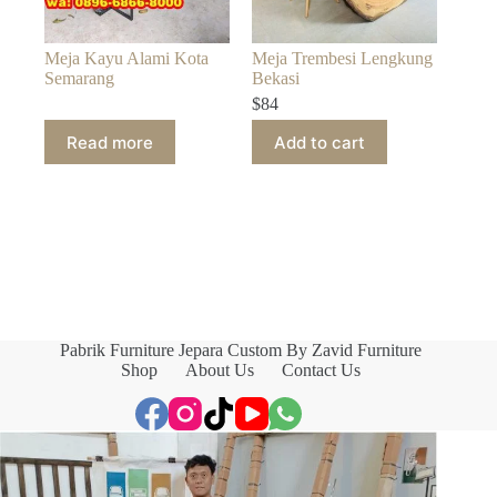
Meja Kayu Alami Kota
Meja Trembesi Lengkung
Semarang
Bekasi
$
84
Read more
Add to cart
Pabrik Furniture Jepara Custom By Zavid Furniture
Shop
About Us
Contact Us