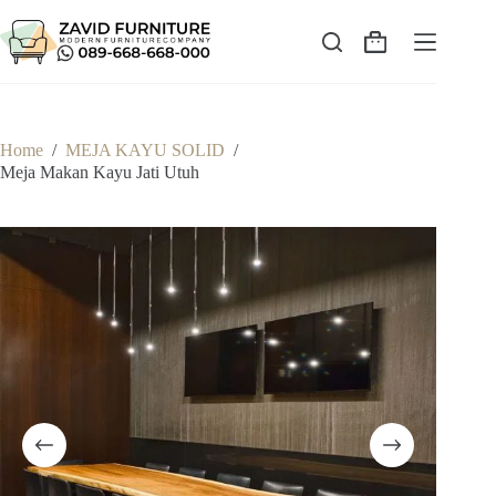
Skip
to
content
Shopping
cart
Home
/
MEJA KAYU SOLID
/
Meja Makan Kayu Jati Utuh