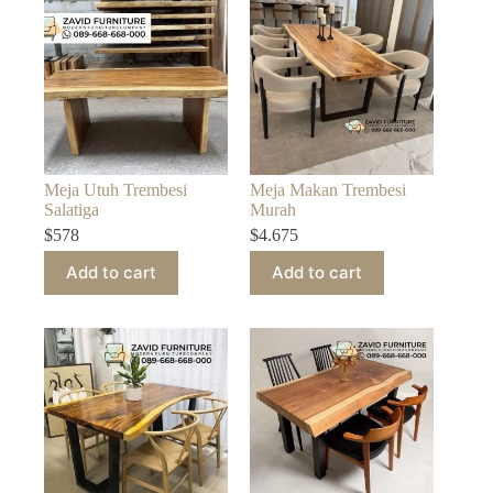
Meja Utuh Trembesi
Meja Makan Trembesi
Salatiga
Murah
$
578
$
4.675
Add to cart
Add to cart