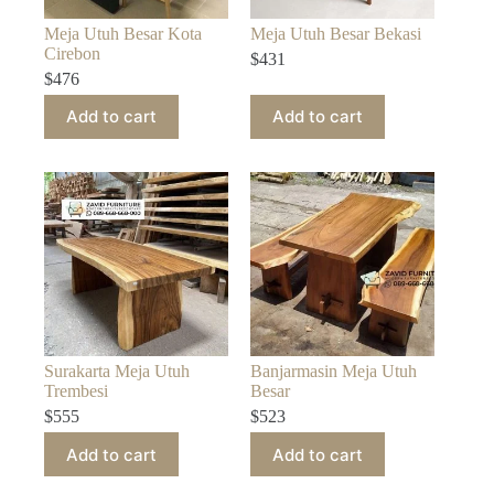
Meja Utuh Besar Kota
Meja Utuh Besar Bekasi
Cirebon
$
431
$
476
Add to cart
Add to cart
Surakarta Meja Utuh
Banjarmasin Meja Utuh
Trembesi
Besar
$
555
$
523
Add to cart
Add to cart