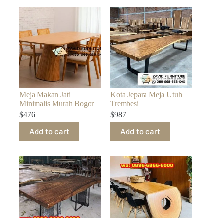
Meja Makan Jati
Kota Jepara Meja Utuh
Minimalis Murah Bogor
Trembesi
$
476
$
987
Add to cart
Add to cart