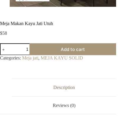
Meja Makan Kayu Jati Utuh
$
58
Meja
Add to cart
Makan
Kayu
Categories:
Meja jati
,
MEJA KAYU SOLID
Jati
Utuh
quantity
Description
Reviews (0)