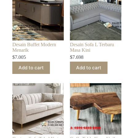
Desain Buffet Modern
Desain Sofa L Terbaru
Menarik
Masa Kini
$
7.005
$
7.698
Add to cart
Add to cart