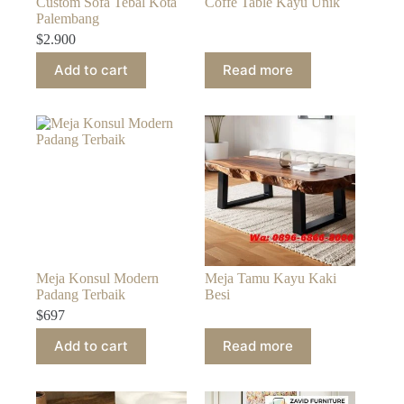
Custom Sofa Tebal Kota
Coffe Table Kayu Unik
Palembang
$
2.900
Add to cart
Read more
Meja Konsul Modern
Meja Tamu Kayu Kaki
Padang Terbaik
Besi
$
697
Add to cart
Read more