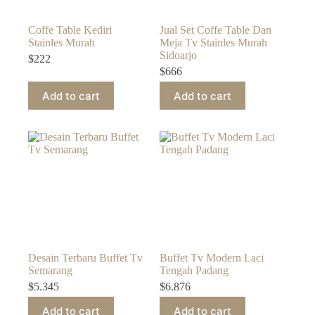
Coffe Table Kediri
Jual Set Coffe Table Dan
Stainles Murah
Meja Tv Stainles Murah
Sidoarjo
$
222
$
666
Add to cart
Add to cart
Desain Terbaru Buffet Tv
Buffet Tv Modern Laci
Semarang
Tengah Padang
$
5.345
$
6.876
Add to cart
Add to cart