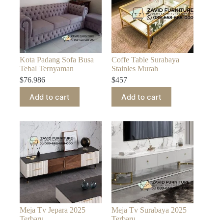
Kota Padang Sofa Busa
Coffe Table Surabaya
Tebal Ternyaman
Stainles Murah
$
76.986
$
457
Add to cart
Add to cart
Meja Tv Jepara 2025
Meja Tv Surabaya 2025
Terbaru
Terbaru