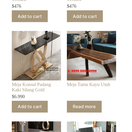
$
476
$
476
Add to cart
Add to cart
Meja Konsul Padang
Meja Tamu Kayu Utuh
Kaki Silang Gold
$
6.990
Add to cart
Read more