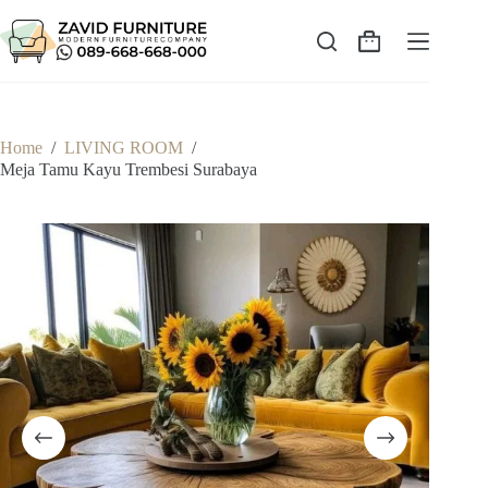
Skip
to
content
Shopping
cart
Home
/
LIVING ROOM
/
Meja Tamu Kayu Trembesi Surabaya