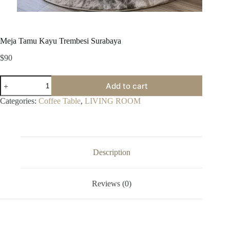
Meja Tamu Kayu Trembesi Surabaya
$
90
Meja
Add to cart
Tamu
Kayu
Categories:
Coffee Table
,
LIVING ROOM
Trembesi
Surabaya
quantity
Description
Reviews (0)