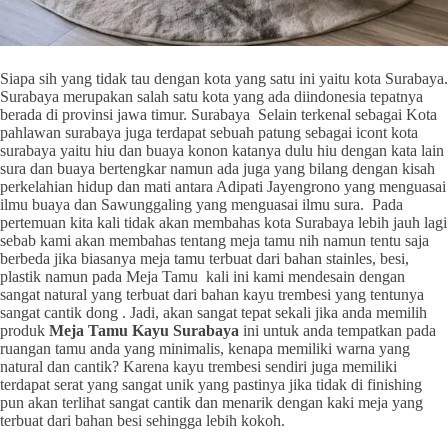
Siapa sih yang tidak tau dengan kota yang satu ini yaitu kota Surabaya.
Surabaya merupakan salah satu kota yang ada diindonesia tepatnya
berada di provinsi jawa timur. Surabaya Selain terkenal sebagai Kota
pahlawan surabaya juga terdapat sebuah patung sebagai icont kota
surabaya yaitu hiu dan buaya konon katanya dulu hiu dengan kata lain
sura dan buaya bertengkar namun ada juga yang bilang dengan kisah
perkelahian hidup dan mati antara Adipati Jayengrono yang menguasai
ilmu buaya dan Sawunggaling yang menguasai ilmu sura. Pada
pertemuan kita kali tidak akan membahas kota Surabaya lebih jauh lagi
sebab kami akan membahas tentang meja tamu nih namun tentu saja
berbeda jika biasanya meja tamu terbuat dari bahan stainles, besi,
plastik namun pada Meja Tamu kali ini kami mendesain dengan
sangat natural yang terbuat dari bahan kayu trembesi yang tentunya
sangat cantik dong . Jadi, akan sangat tepat sekali jika anda memilih
produk
Meja Tamu Kayu Surabaya
ini untuk anda tempatkan pada
ruangan tamu anda yang minimalis, kenapa memiliki warna yang
natural dan cantik? Karena kayu trembesi sendiri juga memiliki
terdapat serat yang sangat unik yang pastinya jika tidak di finishing
pun akan terlihat sangat cantik dan menarik dengan kaki meja yang
terbuat dari bahan besi sehingga lebih kokoh.