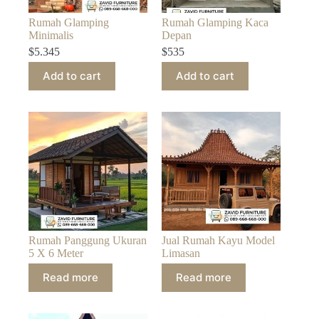
Rumah Glamping
Rumah Glamping Kaca
Minimalis
Depan
$
5.345
$
535
Add to cart
Add to cart
Rumah Panggung Ukuran
Jual Rumah Kayu Model
5 X 6 Meter
Limasan
Read more
Read more