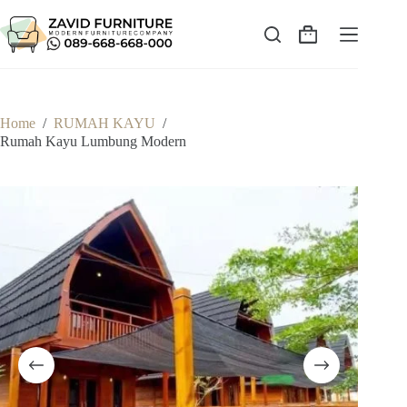
Skip
to
content
Shopping
cart
Home
/
RUMAH KAYU
/
Rumah Kayu Lumbung Modern