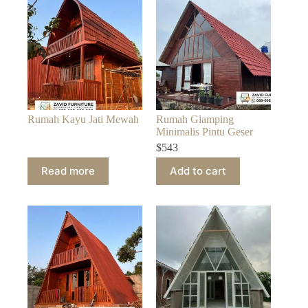
Rumah Kayu Jati Mewah
Rumah Glamping
Minimalis Pintu Geser
$
543
Read more
Add to cart