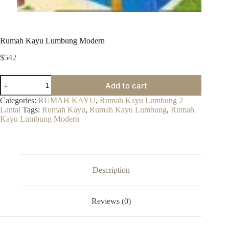
Rumah Kayu Lumbung Modern
$
542
Rumah
Add to cart
Kayu
Lumbung
Categories:
RUMAH KAYU
,
Rumah Kayu Lumbung 2
Modern
Lantai
Tags:
Rumah Kayu
,
Rumah Kayu Lumbung
,
Rumah
quantity
Kayu Lumbung Modern
Description
Reviews (0)