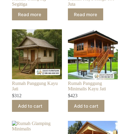
Segitiga
Juta
Read more
Read more
Rumah Panggung Kayu
Rumah Panggung
Jati
Minimalis Kayu Jati
$
312
$
423
Add to cart
Add to cart