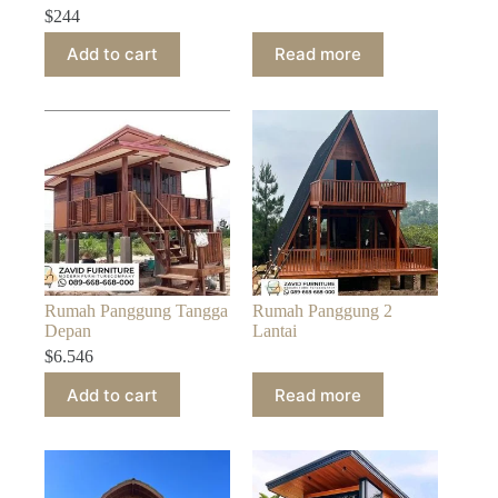
$
244
Add to cart
Read more
Rumah Panggung Tangga
Rumah Panggung 2
Depan
Lantai
$
6.546
Add to cart
Read more