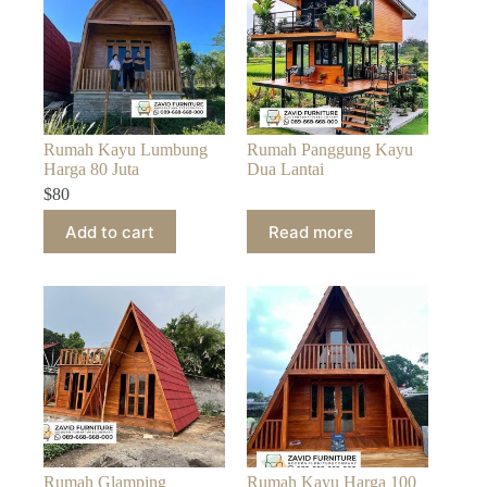
Rumah Kayu Lumbung
Rumah Panggung Kayu
Harga 80 Juta
Dua Lantai
$
80
Add to cart
Read more
Rumah Glamping
Rumah Kayu Harga 100