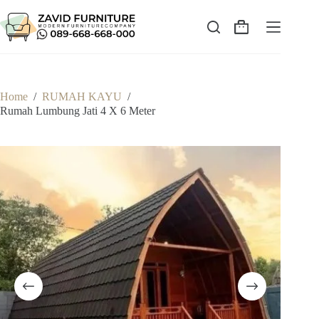
Skip
to
content
Shopping
cart
Home
/
RUMAH KAYU
/
Rumah Lumbung Jati 4 X 6 Meter