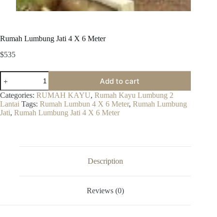
Rumah Lumbung Jati 4 X 6 Meter
$
535
Rumah
Add to cart
Lumbung
Jati
Categories:
RUMAH KAYU
,
Rumah Kayu Lumbung 2
4
Lantai
Tags:
Rumah Lumbun 4 X 6 Meter
,
Rumah Lumbung
X
Jati
,
Rumah Lumbung Jati 4 X 6 Meter
6
Meter
quantity
Description
Reviews (0)