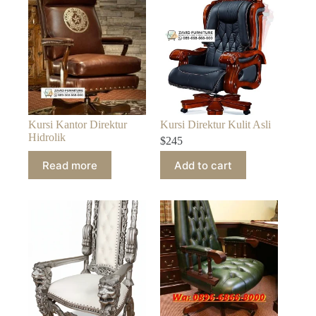
Kursi Kantor Direktur
Kursi Direktur Kulit Asli
Hidrolik
$
245
Read more
Add to cart