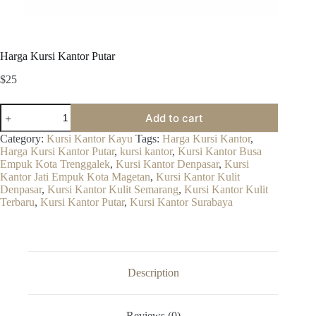
Harga Kursi Kantor Putar
$
25
Harga
Add to cart
Kursi
Kantor
Category:
Kursi Kantor Kayu
Tags:
Harga Kursi Kantor
,
Putar
Harga Kursi Kantor Putar
,
kursi kantor
,
Kursi Kantor Busa
quantity
Empuk Kota Trenggalek
,
Kursi Kantor Denpasar
,
Kursi
Kantor Jati Empuk Kota Magetan
,
Kursi Kantor Kulit
Denpasar
,
Kursi Kantor Kulit Semarang
,
Kursi Kantor Kulit
Terbaru
,
Kursi Kantor Putar
,
Kursi Kantor Surabaya
Description
Reviews (0)