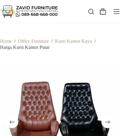
Skip
to
content
Shopping
cart
Home
/
Office Furniture
/
Kursi Kantor Kayu
/
Harga Kursi Kantor Putar