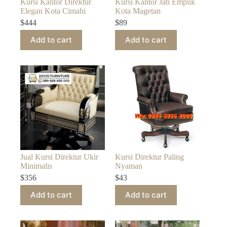
Kursi Kantor Direktur
Kursi Kantor Jati Empuk
Elegan Kota Cimahi
Kota Magetan
$
444
$
89
Add to cart
Add to cart
Jual Kursi Direktur Ukir
Kursi Direktur Paling
Minimalis
Nyaman
$
356
$
43
Add to cart
Add to cart