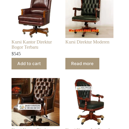
Kursi Kantor Direktur
Kursi Direktur Moderen
Bogor Terbaru
$
545
Add to cart
Read more