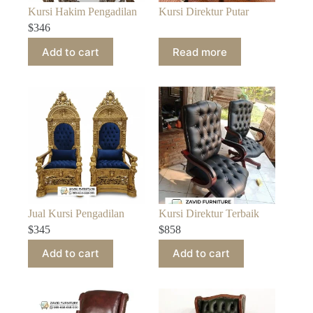
Kursi Hakim Pengadilan
Kursi Direktur Putar
$
346
Add to cart
Read more
Jual Kursi Pengadilan
Kursi Direktur Terbaik
$
345
$
858
Add to cart
Add to cart