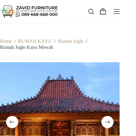
Skip
to
content
Shopping
cart
Home
/
RUMAH KAYU
/
Rumah Joglo
/
Rumah Joglo Kayu Mewah