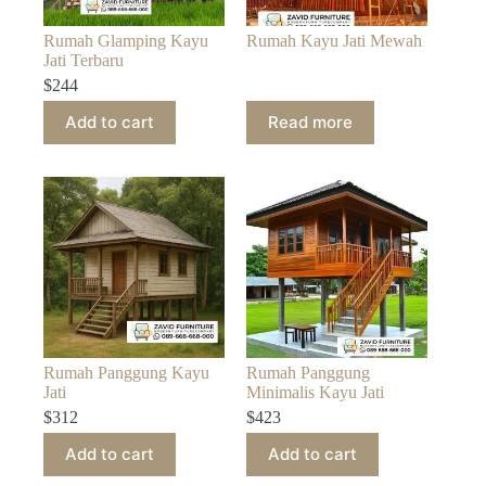
Rumah Glamping Kayu
Rumah Kayu Jati Mewah
Jati Terbaru
$
244
Add to cart
Read more
Rumah Panggung Kayu
Rumah Panggung
Jati
Minimalis Kayu Jati
$
312
$
423
Add to cart
Add to cart