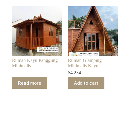
Rumah Kayu Panggung
Rumah Glamping
Minimalis
Minimalis Kayu
$
4.234
Read more
Add to cart