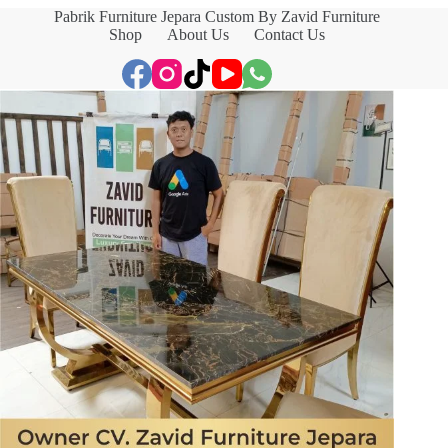
Pabrik Furniture Jepara Custom By Zavid Furniture
Shop
About Us
Contact Us