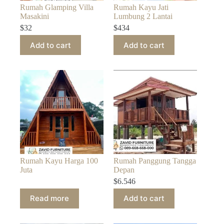
Rumah Glamping Villa
Rumah Kayu Jati
Masakini
Lumbung 2 Lantai
$
32
$
434
Add to cart
Add to cart
Rumah Kayu Harga 100
Rumah Panggung Tangga
Juta
Depan
$
6.546
Read more
Add to cart